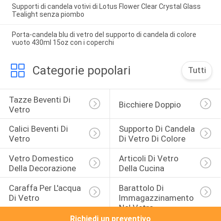
Supporti di candela votivi di Lotus Flower Clear Crystal Glass
Tealight senza piombo
Porta-candela blu di vetro del supporto di candela di colore
vuoto 430ml 15oz con i coperchi
Categorie popolari
Tutti
Tazze Beventi Di 
Bicchiere Doppio
Vetro
Calici Beventi Di 
Supporto Di Candela 
Vetro
Di Vetro Di Colore
Vetro Domestico 
Articoli Di Vetro 
Della Decorazione
Della Cucina
Caraffa Per L'acqua 
Barattolo Di 
Di Vetro
Immagazzinamento 
Nel Vetro 
Trasparente
Richiedi un preventivo