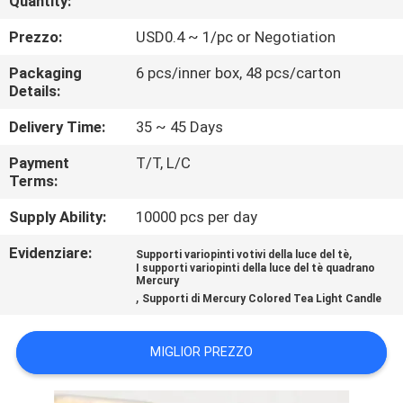
Quantity:
FABBRICA
Prezzo:
USD0.4 ~ 1/pc or Negotiation
CONTROLLO
Packaging
6 pcs/inner box, 48 pcs/carton
Details:
DI
QUALITÀ
Delivery Time:
35 ~ 45 Days
Payment
T/T, L/C
Terms:
CONTATTICI
Supply Ability:
10000 pcs per day
BLOG
Evidenziare:
,
Supporti variopinti votivi della luce del tè
I supporti variopinti della luce del tè quadrano
Mercury
,
MAPPA
Supporti di Mercury Colored Tea Light Candle
DEL
MIGLIOR PREZZO
SITO