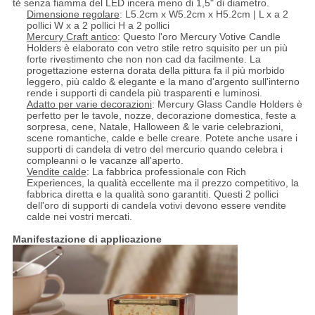
tè senza fiamma del LED incera meno di 1,5" di diametro.
Dimensione regolare
: L5.2cm x W5.2cm x H5.2cm | L x a 2
pollici W x a 2 pollici H a 2 pollici
Mercury Craft antico
: Questo l'oro Mercury Votive Candle
Holders è elaborato con vetro stile retro squisito per un più
forte rivestimento che non non cad da facilmente. La
progettazione esterna dorata della pittura fa il più morbido
leggero, più caldo & elegante e la mano d'argento sull'interno
rende i supporti di candela più trasparenti e luminosi.
Adatto per varie decorazioni
: Mercury Glass Candle Holders è
perfetto per le tavole, nozze, decorazione domestica, feste a
sorpresa, cene, Natale, Halloween & le varie celebrazioni,
scene romantiche, calde e belle creare. Potete anche usare i
supporti di candela di vetro del mercurio quando celebra i
compleanni o le vacanze all'aperto.
Vendite calde
: La fabbrica professionale con Rich
Experiences, la qualità eccellente ma il prezzo competitivo, la
fabbrica diretta e la qualità sono garantiti. Questi 2 pollici
dell'oro di supporti di candela votivi devono essere vendite
calde nei vostri mercati.
Manifestazione di applicazione