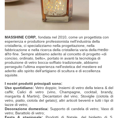
MASSHINE CORP.
, fondata nel 2010, come un progettista con
esperienza e produttore professionista nell'industria della
cristalleria, ci specializziamo nella progettazione, nella
fabbricazione e nella ricerca della cristalleria varia della
medio-
alto-
fine. Sempre abbiamo aderito al concetto di progetto «di
conciso, ordinato, bello», portato in avanti la tecnologia di
produzione di vetro bocca-soffiato tradizionale, abbiamo
perseguito l'ultima esperienza nell'estetica del mestiere ed
aderito allo spirito dell'artigiano di scultura e di eccellenza
squisite.
I nostri prodotti principali sono:
Uso quotidiano:
Vetro doppio; Insiemi di vetro della teiera & del
caffè; Calici di vetro (vino, Champagne, cocktail, brandy,
margarita & Martini); Decantatori del vino; Stoviglie (ciotola di
vetro, piatto, ciotola del gelato); altri articoli beventi e tutti i tipi di
tazze di vetro;
Decorazione domestica:
Supporto di candela di vetro; Vaso di
vetro; Barattolo di vetro;
Festa & stagionale:
Prodotti di Natale, del biglietto di S.