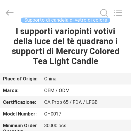
XI'AN
MASSHINE
HOME
PRODUCTS
CO.,
Supporto di candela di vetro di colore
LTD..
All
I supporti variopinti votivi
CASA
Rights
Reserved.
della luce del tè quadrano i
PRODOTTI
supporti di Mercury Colored
Tea Light Candle
VIDEO
Place of Origin:
China
CIRCA
Marca:
OEM / ODM
NOI
Certificazione:
CA Prop 65 / FDA / LFGB
GIRO
Model Number:
CH0017
DELLA
Minimum Order
30000 pcs