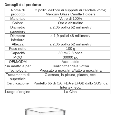
Dettagli del prodotto
Nome di
2 pollici dell'oro di supporti di candela votivi;
prodotto
Mercury Glass Candle Holders
Materiale
Vetro di 100%
Colore
Oro o abitudine
Diametro
a 2,05 pollici 52 millimetri/
superiore
Diametro
a 1,9 pollici 48 millimetri/
inferiore
Altezza
a 2,05 pollici 52 millimetri/
Peso netto
100 g
Capacità
80 ml/2,8 once
MOQ
30000 pc
OEM/ODM
Accettabile
Sia adatto a per
Tealight/candela votiva
Tecnologia
Pressato a macchina/fatto a macchina
Trattamento di
Glassata, la pittura, placca, ecc.
superficie
Certificazione
Puntello 65 di CA, FDA e LFGB dallo SGS, da
Intertek, ecc.
Luogo d'origine
La Cina