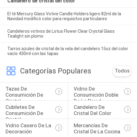
Candelero de cristal del color
El té Mercury Glass Votive Candle Holders ligero 82ml de la
Navidad modificó color para requisitos particulares
Candeleros votivos de Lotus Flower Clear Crystal Glass
Tealight sin plomo
Tarros azules de cristal de la vela del candelero 15oz del color
vacío 430ml con las tapas
Categorías Populares
Todos
Tazas De 
Vidrio De 
Consumición De 
Consumición Doble 
Cristal
De La Pared
Cubiletes De 
Candelero De 
Consumición De 
Cristal Del Color
Cristal
Vidrio Casero De La 
Mercancías De 
Decoración
Cristal De La Cocina