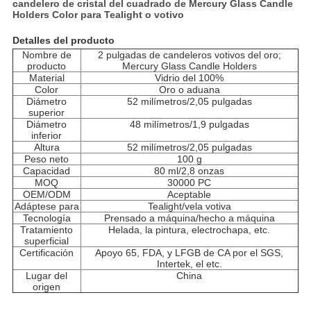
candelero de cristal del cuadrado de Mercury Glass Candle
Holders Color para Tealight o votivo
Detalles del producto
Nombre de
2 pulgadas de candeleros votivos del oro;
producto
Mercury Glass Candle Holders
Material
Vidrio del 100%
Color
Oro o aduana
Diámetro
52 milímetros/2,05 pulgadas
superior
Diámetro
48 milímetros/1,9 pulgadas
inferior
Altura
52 milímetros/2,05 pulgadas
Peso neto
100 g
Capacidad
80 ml/2,8 onzas
MOQ
30000 PC
OEM/ODM
Aceptable
Adáptese para
Tealight/vela votiva
Tecnología
Prensado a máquina/hecho a máquina
Tratamiento
Helada, la pintura, electrochapa, etc.
superficial
Certificación
Apoyo 65, FDA, y LFGB de CA por el SGS,
Intertek, el etc.
Lugar del
China
origen