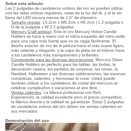
Sobre este artículo
Las 2 pulgadas de candeleros votivos del oro se pueden utilizar
con las velas votivas regulares, velas de la luz del té, y el té sin
llama del LED encera menos de 1,5" de diámetro.
Tamaño regular
: L5.2cm x W5.2cm x H5.2cm | L 2 pulgada x
H de la pulgada x W 2 2 pulgadas
Mercury Craft antiguo
: Este el oro Mercury Votive Candle
Holders se hace a mano con el vidrio exquisito del retro-estilo
para una capa más fuerte que no se caiga fácilmente. El
diseño exterior de oro de la pintura hace el más suave ligero,
más caliente y elegante, y la capa de plata en el interior hace
a los candeleros más transparentes y brillantes.
Conveniente para las diversas decoraciones
: Mercury Glass
Candle Holders es perfecto para las tablas, las bodas, la
decoración casera, los partidos de sorpresa, las cenas, la
Navidad, Halloween y las diversas celebraciones, las escenas
románticas, calientes, y hermosas el crear. Usted puede
también utilizar a los candeleros de cristal del mercurio al
celebrar cumpleaños o vacaciones al aire libre.
Ventas calientes
: La fábrica profesional con Rich
Experiences, la calidad excelente pero el precio competitivo,
la fábrica directa y la calidad se garantizan. Estas 2 pulgadas
de candeleros votivos del oro deben ser ventas calientes en
sus mercados.
Demostración del uso