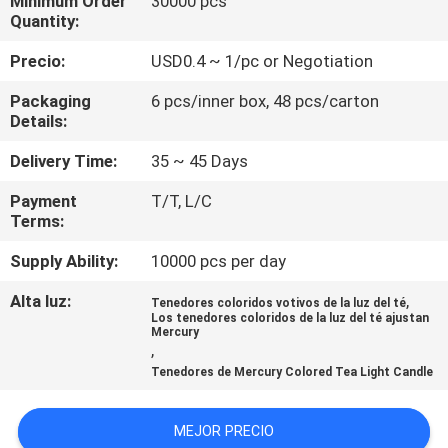
Minimum Order
30000 pcs
LA
Quantity:
FÁBRICA
Precio:
USD0.4 ~ 1/pc or Negotiation
Packaging
6 pcs/inner box, 48 pcs/carton
CONTROL
Details:
DE
Delivery Time:
35 ~ 45 Days
CALIDAD
Payment
T/T, L/C
Terms:
ÉNTRENOS
Supply Ability:
10000 pcs per day
EN
Alta luz:
,
Tenedores coloridos votivos de la luz del té
CONTACTO
Los tenedores coloridos de la luz del té ajustan
Mercury
CON
,
Tenedores de Mercury Colored Tea Light Candle
BLOG
MEJOR PRECIO