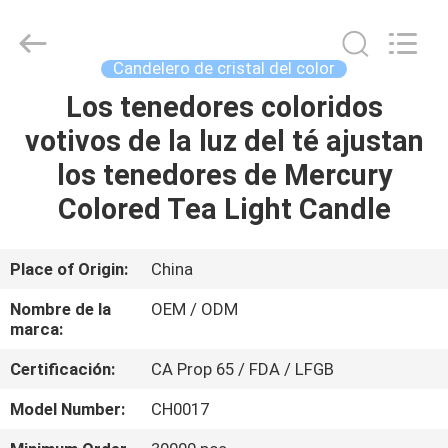
XI'AN
MASSHINE
HOME
PRODUCTS
CO.,
Candelero de cristal del color
LTD..
All
Los tenedores coloridos
HOGAR
Rights
Reserved.
votivos de la luz del té ajustan
PRODUCTOS
los tenedores de Mercury
Colored Tea Light Candle
VIDEOS
Place of Origin:
China
SOBRE
Nombre de la
OEM / ODM
NOSOTROS
marca:
Certificación:
CA Prop 65 / FDA / LFGB
VIAJE
Model Number:
CH0017
DE