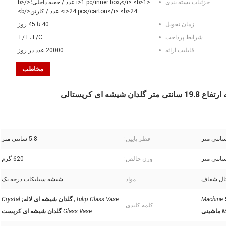
جزئیات بسته بندی:
<i>1 pc/inner box;</i> <b>1 عدد / جعبه داخلی؛</b>
<i>24 pcs/carton</i> <b>24 عدد / کارتن</b>
زمان تحویل:
40 تا 45 روز
شرایط پرداخت:
T/T، L/C
قابلیت ارائه:
20000 عدد در روز
مخاطب
 ای کریستالی
قطر پایین:
5.8 سانتی متر
وزن خالص:
620 گرم
ال شفاف
مواد:
شیشه سیلیکات درجه یک
Machine
Tulip Glass Vase;
گلدان شیشه ای لاله;
Crystal
کلمه کلیدی:
M
ماشینی
Glass Vase
گلدان شیشه ای کریست