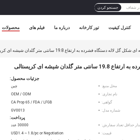
جستجو کردن
کنترل کیفیت
تور کارخانه
درباره ما
فیلم های
محصولات
اله دستگاه فشرده به ارتفاع 19.8 سانتی متر گلدان شیشه ای کریستالی
دان شیشه ای کریستالی
جزئیات محصول:
محل منبع:
چین
نام تجاری:
OEM / ODM
گواهی:
CA Prop 65 / FDA / LFGB
شماره مدل:
GV0013
پرداخت:
دار حداقل تعداد سفارش:
30000 عدد
قیمت:
USD1.4 ~ 1.8/pc or Negotiation