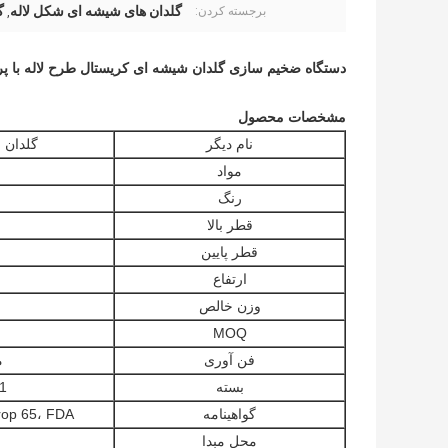
گلدان های شیشه ای شکل لاله
گ
برجسته کردن:
,
دستگاه ضخیم سازی گلدان شیشه ای کریستال طرح لاله با پرس ارتفاع 19.8 سانتی متر برای 
مشخصات محصول
نام دیگر
گلدان 
مواد
رنگ
قطر بالا
قطر پایین
ارتفاع
وزن خالص
MOQ
فن آوری
م
بسته
1 عدد / جعبه داخلی؛24 عدد / ک
گواهینامه
CA Prop 65، FDA و LFGB توسط tertek
محل مبدا