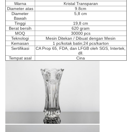
Warna
Kristal Transparan
Diameter atas
9.8
cm
Diameter
5,8 cm
Bawah
Tinggi
19,8 cm
Berat bersih
620 gram
MOQ
30000 pcs
Teknologi
Mesin Ditekan / Dibuat dengan Mesin
Kemasan
1 pc/kotak batin;24 pcs/karton
Sertifikasi
CA Prop 65, FDA, dan LFGB oleh SGS, Intertek,
dll.
Tempat asal
Cina