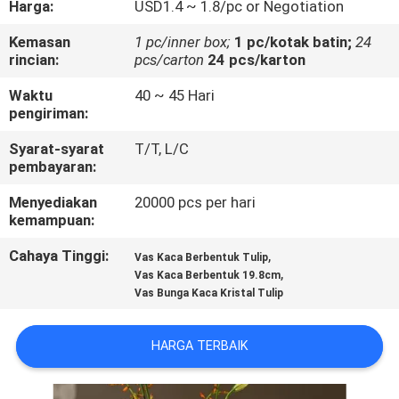
Harga:
USD1.4 ~ 1.8/pc or Negotiation
KONTROL
Kemasan
1 pc/inner box;
1 pc/kotak batin;
24
rincian:
pcs/carton
24 pcs/karton
KUALITAS
Waktu
40 ~ 45 Hari
pengiriman:
HUBUNGI
Syarat-syarat
T/T, L/C
KAMI
pembayaran:
Menyediakan
20000 pcs per hari
BLOG
kemampuan:
Cahaya Tinggi:
,
Vas Kaca Berbentuk Tulip
SITEMAP
,
Vas Kaca Berbentuk 19.8cm
Vas Bunga Kaca Kristal Tulip
PRIVACY
HARGA TERBAIK
POLICY