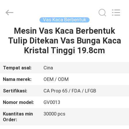
MASSHINE
HOME
PRODUCTS
CO.,
LTD..
Vas Kaca Berbentuk
All
Rights
Mesin Vas Kaca Berbentuk
RUMAH
Reserved.
Tulip Ditekan Vas Bunga Kaca
PRODUK
Kristal Tinggi 19.8cm
VIDEO
Tempat asal:
Cina
Nama merek:
OEM / ODM
TENTANG
Sertifikasi:
CA Prop 65 / FDA / LFGB
KAMI
Nomor model:
GV0013
TUR
Kuantitas min
30000 pcs
Order:
PABRIK