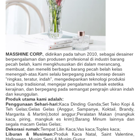
MASSHINE CORP.
, didirikan pada tahun 2010, sebagai desainer
berpengalaman dan produsen profesional di industri barang
pecah belah, kami mengkhususkan diri dalam merancang,
membuat, dan meneliti berbagai barang pecah belah kelas
menengah-atas.Kami selalu berpegang pada konsep desain
"ringkas, teratur, indah", mengedepankan teknologi produksi
kaca tiup tradisional, mengejar pengalaman terbaik estetika
kerajinan, dan berpegang pada semangat pengrajin ukiran indah
dan keunggulan.
Produk utama kami adalah:
Penggunaan Sehari-hari:
Kaca Dinding Ganda;Set Teko Kopi &
Teh Gelas;Gelas Gelas (Anggur, Sampanye, Koktail, Brandy,
Margarita & Martini);botol anggur;Peralatan Makan (mangkuk
kaca, piring, mangkuk es krim);Barang Minum lainnya dan
segala macam Gelas Gelas;
Dekorasi rumah:
Tempat Lilin Kaca;Vas kaca;Toples kaca;
Liburan & Musiman:
Produk Kaca Natal, Saint Valentine,
Halloween, Musim Semi & Musim Gugur.