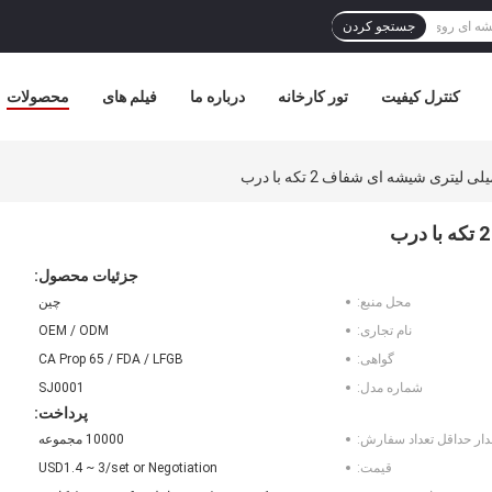
جستجو کردن
کنترل کیفیت
تور کارخانه
درباره ما
فیلم های
محصولات
جزئیات محصول:
محل منبع:
چین
نام تجاری:
OEM / ODM
گواهی:
CA Prop 65 / FDA / LFGB
شماره مدل:
SJ0001
پرداخت:
دار حداقل تعداد سفارش:
10000 مجموعه
قیمت:
USD1.4 ~ 3/set or Negotiation