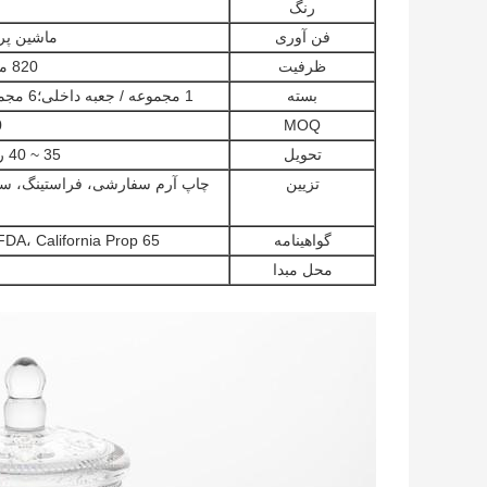
رنگ
فن آوری
ماشین پر
ظرفیت
820 میلی لیتر / 28.8 اونس
بسته
1 مجموعه / جعبه داخلی؛6 مجموعه / کارتن (بسته سفارشی قابل قبول است)
MOQ
0
تحویل
35 ~ 40 روز پس از دریافت سپرده
تزیین
چاپ آرم سفارشی، فراستینگ، سند
گواهینامه
FDA، California Prop 65، و LFGB توسط SGS، Intertek و غیره
محل مبدا