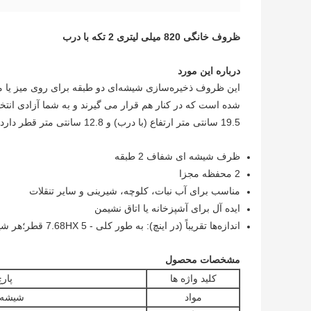
ظروف خانگی 820 میلی لیتری 2 تکه با درب
درباره این مورد
شده است که در کنار هم قرار می گیرند و به شما آزادی انتخاب یک شیشه 1 یا 2 ط
19.5 سانتی متر ارتفاع (با درب) و 12.8 سانتی متر قطر دارد.
ظرف شیشه ای شفاف 2 طبقه
2 محفظه مجزا
مناسب برای آب نبات، کلوچه، شیرینی و سایر تنقلات
ایده آل برای آشپزخانه یا اتاق نشیمن
اندازه‌ها تقریباً (در اینچ): به طور کلی - 7.68HX 5 قطر؛هر شیشه - 5.3HX 5 قطر.
مشخصات محصول
کلید واژه ها
پار
مواد
شیشه 