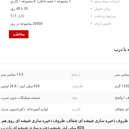
جزئیات بسته بندی:
1 مجموعه / جعبه داخلی؛ 6 مجموعه / کارتن
زمان تحویل:
35 تا 40 روز
شرایط پرداخت:
T/T، L/C
قابلیت ارائه:
20000 مجموعه در روز
مخاطب
ارتفاع:
19.5 سانتی متر
132 گرم
ظرفیت:
820 میلی لیتر / 28.8 اونس
 / واضح
مواد:
شیشه سیلیکات بدون سرب
ای شفاف
کاربرد:
لوازم آشپزخانه، دکوراسیون منزل
ظروف ذخیره سازی شیشه ای شفاف
ظروف ذخیره سازی شیشه ای روی هم
,
,
820 میلی لیتر شیشه ذخیره سازی شیشه ای با درب