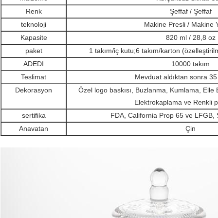
Renk
Şeffaf / Şeffaf
teknoloji
Makine Presli / Makine 
Kapasite
820 ml / 28,8 oz
paket
1 takım/iç kutu;6 takım/karton (özelleştirilm
ADEDI
10000 takım
Teslimat
Mevduat aldıktan sonra 35
Dekorasyon
Özel logo baskısı, Buzlanma, Kumlama, Elle
Elektrokaplama ve Renkli 
sertifika
FDA, California Prop 65 ve LFGB, S
Anavatan
Çin