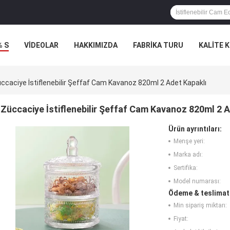
% S
VİDEOLAR
HAKKIMIZDA
FABRIKA TURU
KALITE 
ccaciye İstiflenebilir Şeffaf Cam Kavanoz 820ml 2 Adet Kapaklı
Züccaciye İstiflenebilir Şeffaf Cam Kavanoz 820ml 2 
Ürün ayrıntıları:
Menşe yeri:
Marka adı:
Sertifika:
Model numarası:
Ödeme & teslimat 
Min sipariş miktarı:
Fiyat: