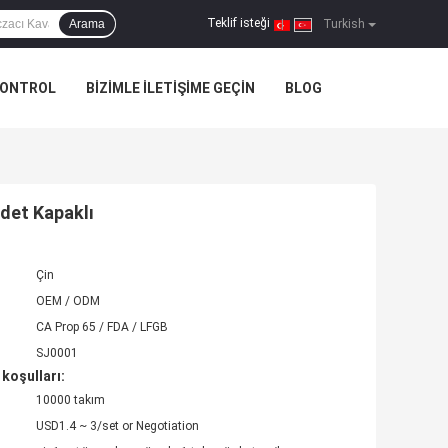
Teklif isteği
Arama
|
Turkish
KONTROL
BIZIMLE ILETIŞIME GEÇIN
BLOG
Adet Kapaklı
Çin
OEM / ODM
CA Prop 65 / FDA / LFGB
SJ0001
koşulları:
10000 takım
USD1.4 ~ 3/set or Negotiation