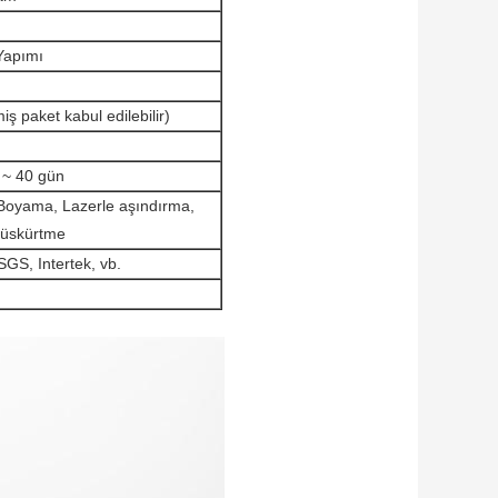
Yapımı
iş paket kabul edilebilir)
 ~ 40 gün
 Boyama, Lazerle aşındırma,
püskürtme
GS, Intertek, vb.