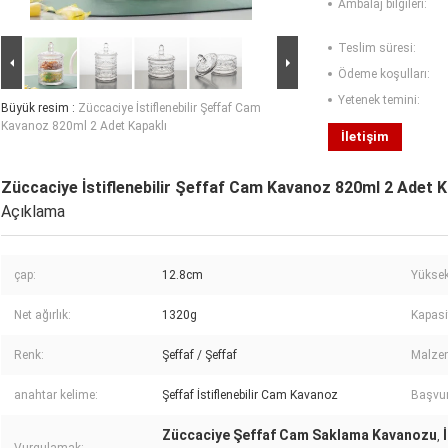
Ambalaj bilgileri:
Teslim süresi:
Ödeme koşulları:
Yetenek temini:
Büyük resim :
Züccaciye İstiflenebilir Şeffaf Cam
Kavanoz 820ml 2 Adet Kapaklı
İletişim
Züccaciye İstiflenebilir Şeffaf Cam Kavanoz 820ml 2 Adet K
Açıklama
çap:
12.8cm
Yüksek
Net ağırlık:
1320g
Kapasi
Renk:
Şeffaf / Şeffaf
Malze
anahtar kelime:
Şeffaf İstiflenebilir Cam Kavanoz
Başvur
Züccaciye Şeffaf Cam Saklama Kavanozu
,