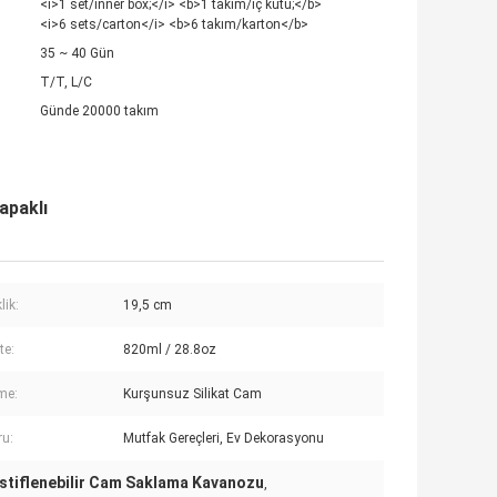
<i>1 set/inner box;</i> <b>1 takım/iç kutu;</b>
<i>6 sets/carton</i> <b>6 takım/karton</b>
35 ~ 40 Gün
T/T, L/C
Günde 20000 takım
apaklı
lik:
19,5 cm
te:
820ml / 28.8oz
me:
Kurşunsuz Silikat Cam
u:
Mutfak Gereçleri, Ev Dekorasyonu
İstiflenebilir Cam Saklama Kavanozu
,