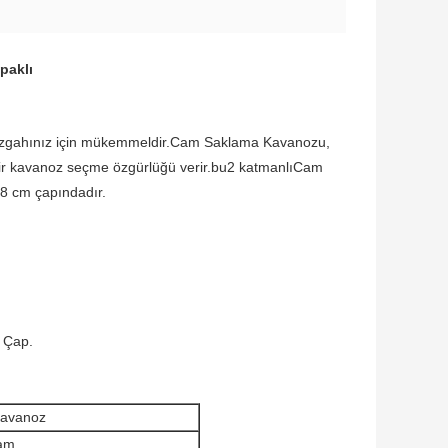
paklı
tezgahınız için mükemmeldir.Cam Saklama Kavanozu,
 bir kavanoz seçme özgürlüğü verir.bu
2 katmanlı
Cam
.8 cm çapındadır.
5 Çap.
 Kavanoz
Cam