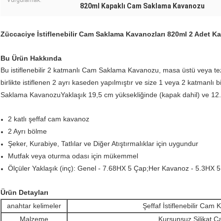
Vurgulamak:
820ml Kapaklı Cam Saklama Kavanozu
Züccaciye İstiflenebilir Cam Saklama Kavanozları 820ml 2 Adet Ka
Bu Ürün Hakkında
Bu istiflenebilir 2 katmanlı Cam Saklama Kavanozu, masa üstü veya 
birlikte istiflenen 2 ayrı kaseden yapılmıştır ve size 1 veya 2 katmanlı
Saklama Kavanozu
Yaklaşık 19,5 cm yüksekliğinde (kapak dahil) ve 12
2 katlı şeffaf cam kavanoz
2 Ayrı bölme
Şeker, Kurabiye, Tatlılar ve Diğer Atıştırmalıklar için uygundur
Mutfak veya oturma odası için mükemmel
Ölçüler Yaklaşık (inç): Genel - 7.68HX 5 Çap;Her Kavanoz - 5.3HX 
Ürün Detayları
anahtar kelimeler
Şeffaf İstiflenebilir Cam
Malzeme
Kurşunsuz Silikat 