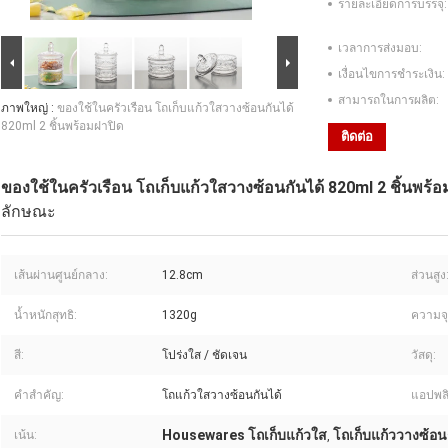
รายละเอียดการบรรจุ:
เวลาการส่งมอบ:
เงื่อนไขการชำระเงิน:
สามารถในการผลิต:
ภาพใหญ่ :
ของใช้ในครัวเรือน โถเก็บแก้วใสวางซ้อนกันได้
820ml 2 ชิ้นพร้อมฝาปิด
ติดต่อ
ของใช้ในครัวเรือน โถเก็บแก้วใสวางซ้อนกันได้ 820ml 2 ชิ้นพร้อ
ลักษณะ
เส้นผ่านศูนย์กลาง:
12.8cm
ส่วนสูง
น้ำหนักสุทธิ:
1320g
ความจุ
สี:
โปร่งใส / ชัดเจน
วัสดุ:
คำสำคัญ:
โถแก้วใสวางซ้อนกันได้
แอปพลิ
Housewares โถเก็บแก้วใส
โถเก็บแก้ววางซ้อน
เน้น:
,