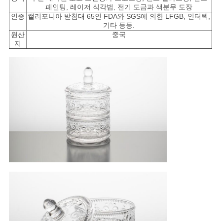
페인팅, 레이저 식각법, 전기 도금과 색분무 도장
인증
캘리포니아 받침대 65인 FDA와 SGS에 의한 LFGB, 인터텍,
기타 등등.
원산
중국
지