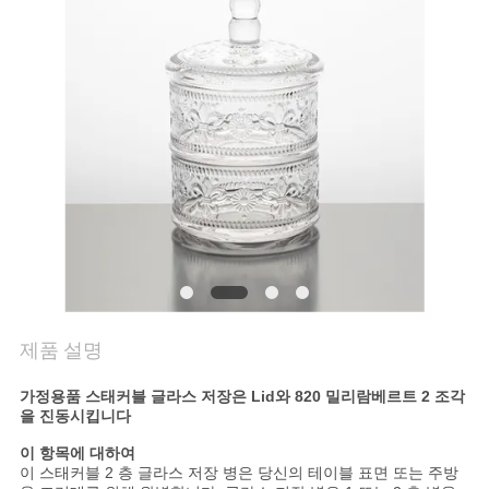
관
리
문
의
하
기
블
제품 설명
로
가정용품 스태커블 글라스 저장은 Lid와 820 밀리람베르트 2 조각
그
을 진동시킵니다
이 항목에 대하여
이 스태커블 2 층 글라스 저장 병은 당신의 테이블 표면 또는 주방