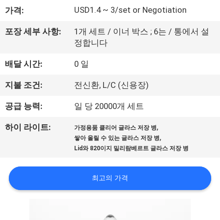
USD1.4 ~ 3/set or Negotiation
가격:
사
소
포장 세부 사항:
1개 세트 / 이너 박스 ; 6는 / 통에서 설
정합니다
개
배달 시간:
0 일
공
지불 조건:
전신환, L/C (신용장)
장
공급 능력:
일 당 20000개 세트
견
,
하이 라이트:
가정용품 클리어 글라스 저장 병
,
쌓아 올릴 수 있는 글라스 저장 병
학
Lid와 820이지 밀리람베르트 글라스 저장 병
품
최고의 가격
질