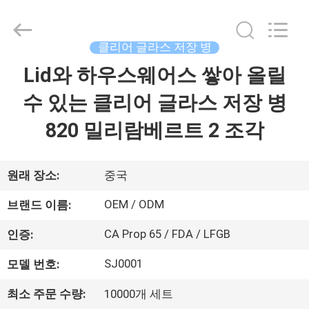
2022
-
2026
XI'AN
MASSHINE
클리어 글라스 저장 병
HOME
PRODUCTS
CO.,
Lid와 하우스웨어스 쌓아 올릴
집
LTD..
All
Rights
수 있는 클리어 글라스 저장 병
Reserved.
제
820 밀리람베르트 2 조각
품
원래 장소:
중국
동
OEM / ODM
브랜드 이름:
영
CA Prop 65 / FDA / LFGB
인증:
상
SJ0001
모델 번호:
최소 주문 수량:
10000개 세트
회