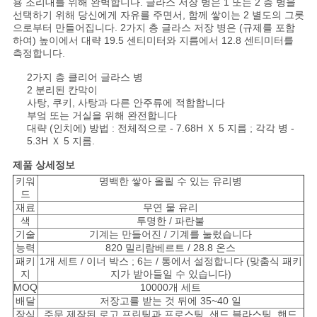
사
용 조리대를 위해 완벽합니다. 글라스 저장 병은 1 또는 2 층 병을
선택하기 위해 당신에게 자유를 주면서, 함께 쌓이는 2 별도의 그릇
이
으로부터 만들어집니다.
2가지 층 글라스 저장 병은
(규제를 포함
하여) 높이에서 대략 19.5 센티미터와 지름에서 12.8 센티미터를
트
측정합니다.
2가지 층 클리어 글라스 병
맵
2 분리된 칸막이
사탕, 쿠키, 사탕과 다른 안주류에 적합합니다
부엌 또는 거실을 위해 완전합니다
대략 (인치에) 방법 : 전체적으로 - 7.68H Ｘ 5 지름 ; 각각 병 -
PRIVACY
5.3H Ｘ 5 지름.
POLICY
제품 상세정보
키워
명백한 쌓아 올릴 수 있는 유리병
드
재료
무연 물 유리
색
투명한 / 파란불
기술
기계는 만들어진 / 기계를 눌렀습니다
능력
820 밀리람베르트 / 28.8 온스
패키
1개 세트 / 이너 박스 ; 6는 / 통에서 설정합니다 (맞춤식 패키
지
지가 받아들일 수 있습니다)
MOQ
10000개 세트
배달
저장고를 받는 것 뒤에 35~40 일
장식
주문 제작된 로고 프린팅과 프로스팅, 샌드 블라스팅, 핸드