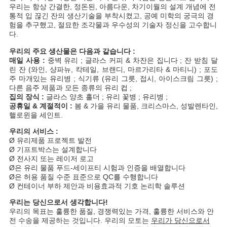
우리는 항상 간결한, 정돈된, 아름다운, 차기이월의 설계 개념에 전
통적 입 끊긴 잔의 생산기술을 부착시켰고, 공예 미학의 궁극의 경
험을 추구했고, 절묘한 조각물과 우수성의 기술자 정신을 고수합니
다.
우리의 주요 생산물은 다음과 같습니다 :
매일 사용 :
중벽 유리 ; 글라스 커피 & 차잔은 집니다 ; 잔 받침 달
린 잔 (와인, 샹파뉴, 칵테일, 브랜디, 마르가리타 & 마티니) ; 포도
주 마개있는 유리병 ; 식기류 (유리 그릇, 접시, 아이스크림 그릇) ;
다른 음주 제품과 모든 종류의 유리 컵 ;
집의 장식 :
글라스 양초 홀더 ; 유리 꽃병 ; 유리병 ;
공휴일 & 계절적이 :
봄 & 가을 유리 물품, 크리스마스, 성발렌타인,
핼로윈을 세인트.
우리의 서비스 :
Ø 유리제품 프로젝트 발전
Ø 기프트박스는 설계합니다
Ø 전사지 또는 레이저 로고
Ø은 유리 물품 푸드-세이프티 시험과 인증을 배열합니다
Ø은 허용 품질 수준 표준으로 QC를 수행합니다
Ø 컨테이너 부하 제안과 비용효과적 기호 논리학 솔루션
우리는 당신으로서 생각합니다!
우리의 목표는 훌륭한 품질, 경쟁력있는 가격, 훌륭한 서비스와 안
전 수송을 제공하는 것입니다. 우리의 모토는
우리가 당신으로서